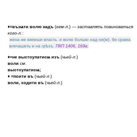
♦=възѩти волю надъ
(
кем-л
.) —
заставлять повиноваться
кого-л.
:
жена же вземши власть. и волю болшю над ни(м). бе срама
влечашеть и на грѣхъ.
ПКП 1406, 169в
;
♦=не выстоупатисѩ изъ
(
чьей-л
.)
воли
см
.
выстоупатисѩ;
♦ =поити въ
(
чьей-л
.)
воли, ходити въ
(
чьей-л
.)