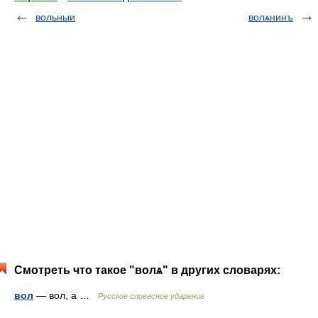
вольныи
волѧнинъ
Смотреть что такое "волѧ" в других словарях:
вол
— вол, а …
Русское словесное ударение