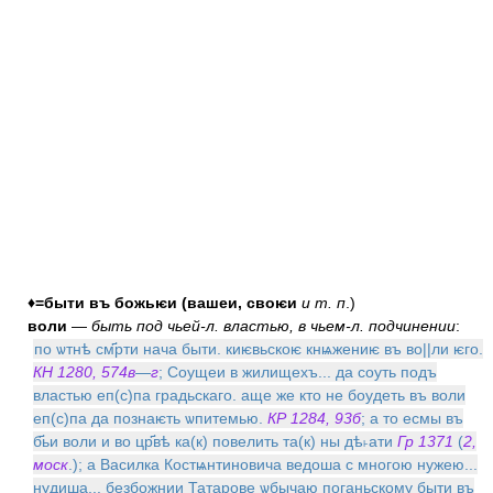
♦=быти въ божьѥи (вашеи, своѥи
и т. п
.)
воли
—
быть под чьей-л. властью, в чьем-л. подчинении
:
по ѡтнѣ см҃рти нача быти. киѥвьскоѥ кнѩжениѥ въ во||ли ѥго.
КН 1280, 574в
—
г
; Соущеи в жилищехъ... да соуть подъ
властью еп(с)па градьскаго. аще же кто не боудеть въ воли
еп(с)па да познаѥть ѡпитемью.
КР 1284, 93б
; а то есмы въ
б҃ьи воли и во цр҃вѣ ка(к) повелить та(к) ны дѣ˫ати
Гр 1371
(
2,
моск
.); а Василка Костѩнтиновича ведоша с многою нужею...
нудиша... безбожнии Татарове ѡбычаю поганьскому быти въ