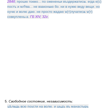
284б
; прошю токмо... по ожененьи въздержатисѩ. егда е(с)
постъ и мл҃тва... не взаконѩю бо. ни в нужю веду вещи. но
оучю и волю даю. не просто жадаю ѡ(т)лучатисѩ ѡ(т)
совкуплень˫а.
ГБ XIV, 32г
.
5.
Свободное состояние, независимость
:
цѣлѩдь всю поусти на волю. и шьдъ въ манастырь