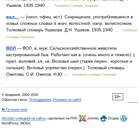
Ушаков. 1935 1940 …
Толковый словарь Ушакова
вол…
— (неол. офиц. ист.). Сокращение, употреблявшееся в
новых сложных словах в знач. волостной, напр. волисполком.
Толковый словарь Ушакова. Д.Н. Ушаков. 1935 1940 …
Толковый
словарь Ушакова
ВОЛ
— ВОЛ, а, муж. Сельскохозяйственное животное
кастрированный бык. Работает как в. (очень много и тяжело). |
прил. воловий, ья, ье. Воловья шея (также перен.: короткая и
сильная). Воловье упрямство (перен.). Толковый словарь
Ожегова. С.И. Ожегов, Н.Ю …
Толковый словарь Ожегова
© Академик, 2000-2026
18+
Обратная связь:
Техподдержка
,
Реклама на сайте
👣 Путешествия
Экспорт словарей на сайты
, сделанные на PHP,
Joomla,
Drupal,
WordPress, MODx.