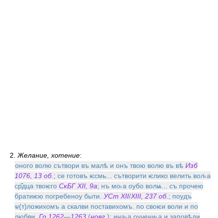
2.
Желание, хотение
:
оного волю сътвори въ малѣ и онъ твою волю въ вѣ
Изб
1076, 13 об
.; се готовъ ѥсмь... сътворити ѥлико велить вол˫а
ср҃дца твоѥго
СкБГ XII, 9а
; нъ мо˫а оубо волѩ... съ прочею
братиѥю погребеноу быти.
УСт XII
/
XIII, 237 об
.; поудъ
ѡ(т)ложихомъ а скалви поставихомъ. по своѥи воли и по
любви.
Гр 1262
—
1263
(
новг
.); ина˫а оучени˫а и заповѣди