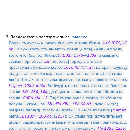
3.
Возможность распоряжаться,
власть
:
Боуди съмъсльнъ. разоумѣи чьто ѥ волѩ б҃жи˫а.
Изб 1076, 12
об
.; и оуживоуть отъ дь˫аволь плениць плѣ||нѥнии ѥмоу въ
волю ѥго. (εἰς τὸ... ϑέλημα)
КЕ XII, 137б
—
138а
; и смьртию
своѥю порправъ. [
вм
. поправъ] горкоую и злоую
престоупьноую вашю волю.
СбТр XII
/
XIII, 27
; которыи коупьць
шедъ... съ чюжими коунами... ѡже ли пропьѥть(с)... то како
любо тѣмъ. чьѥ то коуны. жьдоуть ли ѥмоу. а сво˫а имъ волѩ.
РПр сп. 1280, 623а
; Да бу(д)ть волѩ тво˫а. ˫ако на небеси i на
земли.
КР 1284, 14в
; да боудеть волѩ тво˫а... на нб(с)и и на
земли.
СбЯр XIII, 13
; Бж(с)твною волею твоѥю. безбожнаго
перуна... скрушивъ.
МинПр XIII
—
XIV, 68 об
.; луче ны е(с)
оумрети пере(д) Золотыми враты... и не да воли ихъ [
татар
]
быти.
ЛЛ 1377, 160 об
. (
1237
); Си бѣша при диѡкьлить˫анѣ
ц(с)ри. законопрестоупнѣмь и мч҃тльнемь. зане повиноушасѩ
воли ѥго. и пожрети неч(с)тымъ истоуканомь.
Пр 1383, 121в
;