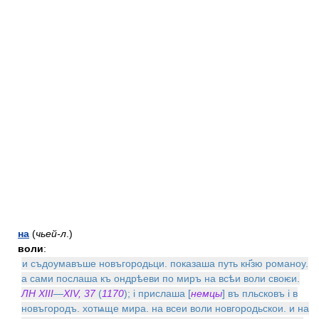
на
(
чьей-л
.)
воли
:
и съдоумавъше новъгородьци. показаша путь кн҃зю романоу.
а сами послаша къ ондрѣеви по миръ на всѣи воли своѥи.
ЛН XIII
—
XIV, 37
(
1170
); i прислаша [
немцы
] въ пльсковъ i в
новъгородъ. хотѩще мира. на всеи воли новгородьскои. и на