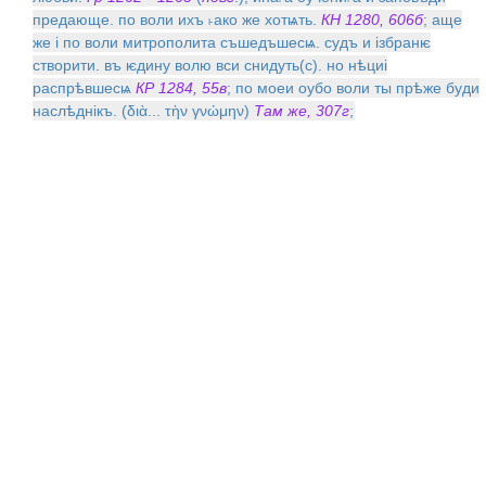
предающе. по воли ихъ ˫ако же хотѩть.
КН 1280, 606б
; аще
же i по воли митрополита съшедъшесѩ. судъ и iзбранѥ
створити. въ ѥдину волю вси снидуть(с). но нѣциi
распрѣвшесѩ
КР 1284, 55в
; по моеи оубо воли ты прѣже буди
наслѣднiкъ. (διὰ... τὴν γνώμην)
Там же, 307г
;