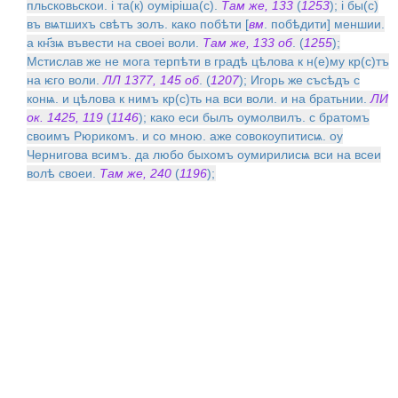
пльсковьскои. i та(к) оумiрiша(с).
Там же, 133
(
1253
); i бы(с)
въ вѩтшихъ свѣтъ золъ. како побѣти [
вм
. побѣдити] меншии.
а кн҃зѩ въвести на своеi воли.
Там же, 133 об
. (
1255
);
Мстислав же не мога терпѣти в градѣ цѣлова к н(е)му кр(с)тъ
на ѥго воли.
ЛЛ 1377, 145 об
. (
1207
); Игорь же съсѣдъ с
конѩ. и цѣлова к нимъ кр(с)ть на вси воли. и на братьнии.
ЛИ
ок. 1425, 119
(
1146
); како еси былъ оумолвилъ. с братомъ
своимъ Рюрикомъ. и со мною. аже совокоупитисѩ. оу
Чернигова всимъ. да любо быхомъ оумирилисѩ вси на всеи
волѣ своеи.
Там же, 240
(
1196
);