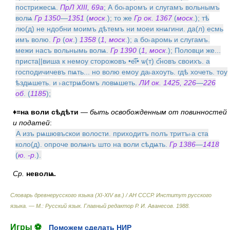
пострижесѩ.
ПрЛ XIII, 69а
; А бо˫аромъ и слугамъ вольнымъ
волѩ
Гр 1350
—
1351
(
моск
.); то же
Гр ок. 1367
(
моск
.); тѣ
лю(д) не ндобни моимъ дѣтемъ ни моеи кнѩгини. да(л) есмь
имъ волю.
Гр
(
ок
.)
1358
(
1, моск
.); а бо˫аромь и слугамъ.
межи насъ вольнымь волѩ.
Гр 1390
(
1, моск
.); Половци же...
приста||виша к немоу сторожовъ •е҃і҃• ѡ(т) с҃новъ своихъ. а
господичичевъ пѩть... но волю емоу да˫ахоуть. гдѣ хочеть. тоу
ѣздѩшеть. и ˫астрѩбомъ ловѩшеть.
ЛИ ок. 1425, 226
—
226
об
. (
1185
);
♦=на воли сѣдѣти
—
быть освобожденным от повинностей
и податей
:
А изъ рѩшювъскои волости. приходитъ полъ тритъ˫а ста
коло(д). опроче волѩнъ што на воли сѣдѩть.
Гр 1386
—
1418
(
ю. -р
.).
Ср.
неволѩ.
Словарь древнерусского языка (XI-XIV вв.) / АН СССР. Институт русского
языка. — М.: Русский язык
.
Главный редактор Р. И. Аванесов
.
1988
.
Игры ⚽
Поможем сделать НИР