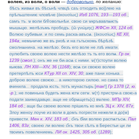
волею, из воли, о воли
—
добровольно
, по желанию
:
бѣсъ живѩи въ бѣсьнѣ члвцѣ саъ отходить во||лею на
прѣльштениѥ чловѣче (ἑκουσίως)
Изб 1076, 193
—
193 об
.;
самъ тъ. ѡ воли бл҃говольнѣи. свою си ѡкръвавлѩѥть
мышьцю. желѣзъмь прободъ. (ὢ γνώμης)
ЖФСт XII, 124 об
.
Волѥю оубивыи. и по семь раска˫авъсѩ. (ἑκουσίως)
КЕ XII,
194а
; немьчичю же въ ризѣ и на гътьскомь бѣрѣзѣ.
смолнѩнина. на желѣзо. безъ его воле не лзѣ имати.
оулюбить своею волею нести желѣзо тъ ть его волѩ.
Гр ок.
1239
(
смол
.); онъ же не би˫асѩ с ними. ѡ(т)стоупи волею
кыѥва.
ЛН XIII
—
XIV, 36
(
1168
); всѩ си своѥю волею
претерпѣлъ ѥси
КТур XII сп. XIV, 30
; аже пани хонька...
доброю волею своѥю... а никоторою силою. но сама то
вчинила... продала ѥсть. тотъ мунастырь [
так
!]
Гр 1378
(
2, ю.
-р
.); не повиньна будеть жена ѥгѡ сегѡ. ѡ(т) пристрѡ˫а своѥ˫а
подати заимодавцю. аще не обрѩщеть(с) вѡлею.
МПр XIV,
184 об
.; аще бы своею волею прiшелъ ко мнѣ
ЗЦ к. XIV, 87г
;
Злоу женоу лоуче из воли в домъ погрести нежели в до(м)
привести.
Мен к. XIV, 183 об
.; с҃нъ б҃ии волею распѩтъсѩ.
Пал
1406, 83г
; своею ли волею с҃нъ твои сѣлъ в Берестьи ци ли
твоимъ повелениемь.
ЛИ ок. 1425, 305 об
. (
1289
);