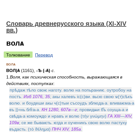
Словарь древнерусского языка (XI-XIV
вв.)
волѧ
Толкование
Перевод
волѧ
ВОЛ|Ѧ
(1161),
-Ѣ (-Ѧ)
с
.
1.
Воля, как психическая способность, выражающаяся в
действиях, поступках
:
прѣдаж тѣло своѥ наготу. волю на попьраниѥ. оутробоу на
постъ.
Изб 1076, 35
; акы халевъ iс(с)ви. вьсю свою ѡ(т)сѣкъ
волю. и боудеши акы ч(с)тыи съсоудъ зблюда˫а. вливаѥма˫а
въ ||=нь бл҃га˫а.
КН 1280, 607в
—
г
; провидѩи б҃ъ соуща˫а и
свѣда˫а комоуждо и нравъ и волю (τήν γνώμην)
ГА XIII
—
XIV,
109в
; се же бываѥть. ѥгда и оученикъ свою волю пастуху
въдасть. (τὸ ϑέλημα)
ПНЧ XIV, 185а
.