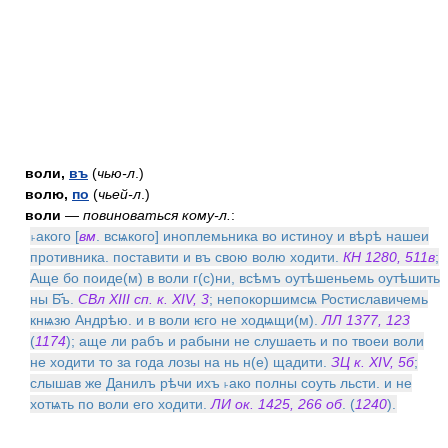
воли,
въ
(
чью-л
.)
волю,
по
(
чьей-л
.)
воли
—
повиноваться кому-л.
:
˫акого [
вм
. всѩкого] иноплемьника во истиноу и вѣрѣ нашеи
противника. поставити и въ свою волю ходити.
КН 1280, 511в
;
Аще бо поиде(м) в воли г(с)ни, всѣмъ оутѣшеньемь оутѣшить
ны Б҃ъ.
СВл XIII сп. к. XIV, 3
; непокоршимсѩ Ростиславичемь
кнѩзю Андрѣю. и в воли ѥго не ходѩщи(м).
ЛЛ 1377, 123
(
1174
); аще ли рабъ и рабыни не слушаеть и по твоеи воли
не ходити то за года лозы на нь н(е) щадити.
ЗЦ к. XIV, 5б
;
слышав же Данилъ рѣчи ихъ ˫ако полны соуть льсти. и не
хотѩть по воли его ходити.
ЛИ ок. 1425, 266 об
. (
1240
).