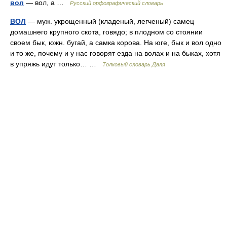
вол
— вол, а …
Русский орфографический словарь
ВОЛ
— муж. укрощенный (кладеный, легченый) самец
домашнего крупного скота, говядо; в плодном со стоянии
своем бык, южн. бугай, а самка корова. На юге, бык и вол одно
и то же, почему и у нас говорят езда на волах и на быках, хотя
в упряжь идут только… …
Толковый словарь Даля