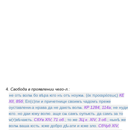
4.
Свобода в проявлении чего-л.
:
не отъ волѩ бо вѣра ѥго нъ отъ ноужѩ. (ἐκ προαιρέσεως)
КЕ
XII, 85б
; Еп(с)пи и причетници своимъ чадомъ преже
оуставлени˫а нрава да не дають волѩ.
КР 1284, 114а
; не нуди
ѥго. но даи ѥму волю. аще сѩ самъ оупьѥть. да самъ за то
ѡ(т)вѣчаѥть.
СбУв XIV, 71 об
.; то же
ЗЦ к. XIV, 3 об
.; нынѣ же
волѩ ваша ѥсть. ѥже добро дѣ˫ати и ѥже зло.
СбЧуд XIV,