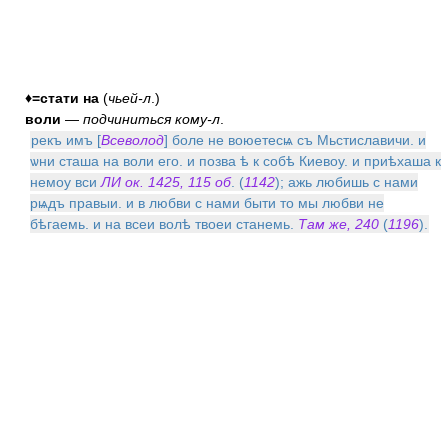
♦=стати на
(
чьей-л
.)
воли
—
подчиниться кому-л
.
рекъ имъ [
Всеволод
] боле не воюетесѩ съ Мьстиславичи. и
ѡни сташа на воли его. и позва ѣ к собѣ Киевоу. и приѣхаша к
немоу вси
ЛИ ок. 1425, 115 об
. (
1142
); ажь любишь с нами
рѩдъ правыи. и в любви с нами быти то мы любви не
бѣгаемь. и на всеи волѣ твоеи станемь.
Там же, 240
(
1196
).