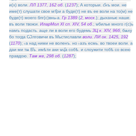
и(х) воли.
ЛЛ 1377, 162 об
. (
1237
); А которыи. с҃нъ мои. не
име(т) слушати свое мт҃ри а буде(т) не въ ее воли на то(м) не
буде(т) моего блг(с)внь˫а.
Гр 1389
(
2, моск
.); дыханьѥ наше.
въ воли твоѥи.
ИларМол XI сп. XIV, 54 об
.; ѡбилье много г(с)ь
намъ подасть. аще ли в воли его будемь
ЗЦ к. XIV, 96б
; бѩху
бо тогда Ѡлговичи въ Мьстиславли
воли. ЛИ ок. 1425, 192
(
1170
); ˫а над ними не воленъ. но ˫азъ есмь. во твоеи воли. а
даи ми тѩ Б҃ъ. имѣти аки ѡц҃а собѣ. и слоужити тобѣ со всею
правдою.
Там же, 298 об
. (
1287
);