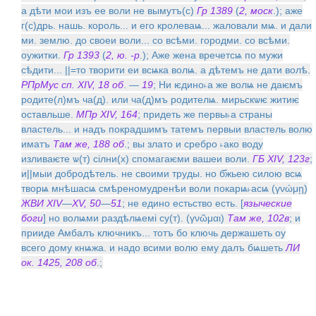
а дѣти мои изъ ее воли не вымутъ(с)
Гр 1389
(
2, моск
.); аже
г(с)дрь. нашь. король... и его кролеваѩ... жаловали мѩ. и дали
ми. землю. до своеи воли... со всѣми. городми. со всѣми.
оужитки.
Гр 1393
(
2, ю. -р
.); Аже жена вречетсѩ по мужи
сѣдити... ||=то творити еи всѩка волѩ. а дѣтемъ не дати волѣ.
РПрМус сп. XIV, 18 об
. —
19
; Ни ѥдино˫а же волѩ не даѥмъ
родите(л)мъ ча(д). или ча(д)мъ родителѩ. мирьскѡѥ житиѥ
оставльше.
МПр XIV, 164
; придеть же первы˫а страны
властель... и надъ покрадшимъ татемъ первыи властель волю
иматъ
Там же, 188 об
.; вы злато и сребро ˫ако воду
изливаѥте ѡ(т) сiлни(х) спомагаѥми вашеи воли.
ГБ XIV, 123г
;
и||мыи добродѣтель. не своими труды. но б҃жьею силою всѩ
творѩ мнѣшасѩ смѣреномудренѣи воли покарѩ˫асѩ (γνώμῃ)
ЖВИ XIV
—
XV, 50
—
51
; не едино естьство есть. [
языческие
боги
] но волѩми раздѣлѩемi су(т). (γνῶμαι)
Там же, 102в
; и
прииде Амбалъ ключникъ... тотъ бо ключь держашеть оу
всего дому кнѩжа. и надо всими волю ему далъ бѩшеть
ЛИ
ок. 1425, 208 об
.;